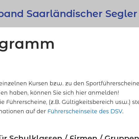
and Saarländischer Segler 
rogramm
 einzelnen Kursen bzw. zu den Sportführerscheine
n haben, können Sie sich hier anmelden!
 Führerscheine, (z.B. Gültigkeitsbereich usw.) s
rmationen auf der
Führerscheinseite des DSV
.
ür Schulklassen / Firmen / Gruppe